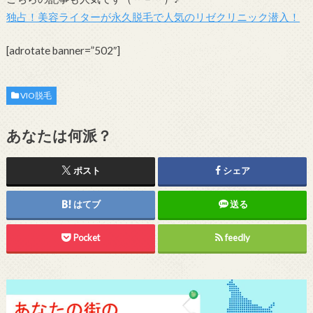
独占！美容ライターが永久脱毛で人気のリゼクリニック潜入！
[adrotate banner=”502″]
VIO脱毛
あなたは何派？
ポスト
シェア
はてブ
送る
Pocket
feedly