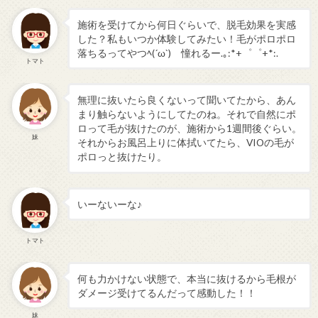
施術を受けてから何日ぐらいで、脱毛効果を実感
した？私もいつか体験してみたい！毛がポロポロ
落ちるってやつﾍ(´ω`)ゞ憧れるー.｡:*+゜゜+*:.
トマト
無理に抜いたら良くないって聞いてたから、あん
まり触らないようにしてたのね。それで自然にポ
ロって毛が抜けたのが、施術から1週間後ぐらい。
妹
それからお風呂上りに体拭いてたら、VIOの毛が
ポロっと抜けたり。
いーないーな♪
トマト
何も力かけない状態で、本当に抜けるから毛根が
ダメージ受けてるんだって感動した！！
妹